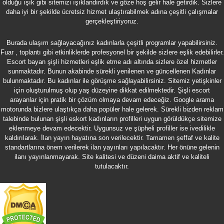
olduğu ışık gibi sitemizi ışıklandırdık ve göze hoş gelir hale getirdik. Sizlere
daha iyi bir şekilde ücretsiz hizmet ulaştırabilmek adına çeşitli çalışmalar
gerçekleştiriyoruz.
Burada ulaşım sağlayacağınız kadınlarla çeşitli programlar yapabilirsiniz.
Fuar , toplantı gibi etkinliklerde profesyonel bir şekilde sizlere eşlik edebilirler.
Escort bayan şişli
hizmetleri eşlik etme adı altında sizlere özel hizmetler
sunmaktadır. Bunun akabinde sürekli yenilenen ve güncellenen Kadınlar
bulunmaktadır. Bu kadınlar ile görüşme sağlayabilirsiniz. Sitemiz yetişkinler
için oluşturulmuş olup yaş düzeyine dikkat edilmektedir. Şişli escort
arayanlar için pratik bir çözüm olmaya devam edeceğiz. Google arama
motorunda bizlere ulaştıkça daha popüler hale gelerek. Sürekli bizden reklam
talebinde bulunan şişli eskort kadınların profilleri uygun görüldükçe sitemize
eklenmeye devam edecektir. Uygunsuz ve şüpheli profiller ise ivedilikle
kaldırılarak. İlan yayın hayatına son verilecektir. Tamamen şeffaf ve kalite
standartlarına önem verilerek ilan yayınları yapılacaktır. Her önüne gelenin
ilanı yayınlanmayarak. Site kalitesi ve düzeni daima aktif ve kaliteli
tutulacaktır.