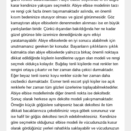
karar kendinize yakışanı seçmektir. Abiye elbise modelinin tarzı
ve rengi çok fazla önem taşımamaktadır aslında, en önemli
kısım bedeninize oturuyor olması ve güzel görünmesidir. Göz
kamaştıran abiye elbiselerin denenmeden alınması ise en büyük
yanlışlardan biridir. Çünkü dışarıdan bakıldığında her ne kadar
güzel görünse bile üzerinize denediğinizde aynı etkiyi
yaratamayabilir. Abiye elbiselerde en iyi sonucu alabilmek için
unutmamanız gereken bir konudur. Bayanların şıklıklarını şıklık
katmakta olan abiye elbiselerde yalnızca birkaç önemli noktaya
dikkat edildiğinde kişilerin kendilerine uygun olan modeli ve rengi
seçmek oldukça kolaydır. Buğday tenli kişilerde mat renkler ten
rengini ortaya çıkartır ve her zaman daha çekici durmaktadır.
Eğer beyaz tenli iseniz koyu renkler sizde her zaman daha
cezbedici durmaktadır. Esmer tenli escort şişli kişiler ise açık
renklerle her zaman tüm gözleri üzerlerine toplayabilmektedirler.
Abiye elbise modellerinde diğer önemli nokta ise dekoltedir.
Sonuç olarak herkese aynı dekolte modeli yakışmamaktadır.
Örneğin küçük göğüslere sahipseniz bacak dekoltesi ile tüm
dikkati bacaklarınıza çekebilirsiniz veya göbek sorununuz var
ise hafif bir göğüs dekoltesi tercih edebilmektesiniz. Kendinize
göre seçmekte olduğunuz elbise modeli ile vücudunuzda kusur
olarak gördüğünüz yerleri rahatlıkla saklayabilir ve vücudunuzun