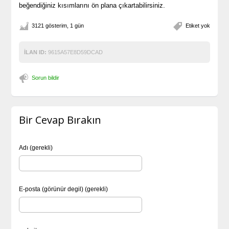
beğendiğiniz kısımlarını ön plana çıkartabilirsiniz.
3121 gösterim, 1 gün
Etiket yok
İLAN ID:
9615A57E8D59DCAD
Sorun bildir
Bir Cevap Bırakın
Adı (gerekli)
E-posta (görünür degil) (gerekli)