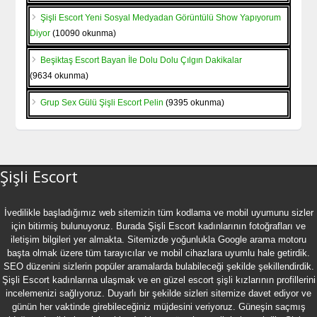
Şişli Escort Yeni Sosyal Medyadan Görüntülü Show Yapıyorum
Diyor
(10090 okunma)
Beşiktaş Escort Bayan İle Dolu Dolu Çılgın Dakikalar
(9634 okunma)
Grup Sex Gülü Şişli Escort Pelin
(9395 okunma)
Şişli Escort
İvedilikle başladığımız web sitemizin tüm kodlama ve mobil uyumunu sizler
için bitirmiş bulunuyoruz. Burada
Şişli Escort
kadınlarının fotoğrafları ve
iletişim bilgileri yer almakta. Sitemizde yoğunlukla Google arama motoru
başta olmak üzere tüm tarayıcılar ve mobil cihazlara uyumlu hale getirdik.
SEO düzenini sizlerin popüler aramalarda bulabileceği şekilde şekillendirdik.
Şişli Escort kadınlarına ulaşmak ve en güzel
escort şişli
kızlarının profillerini
incelemenizi sağlıyoruz. Duyarlı bir şekilde sizleri sitemize davet ediyor ve
günün her vaktinde girebileceğiniz müjdesini veriyoruz. Güneşin saçmış