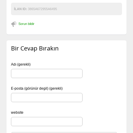
İLAN ID:
3865A672955A6495
Sorun bildir
Bir Cevap Bırakın
Adı (gerekli)
E-posta (görünür degil) (gerekli)
website