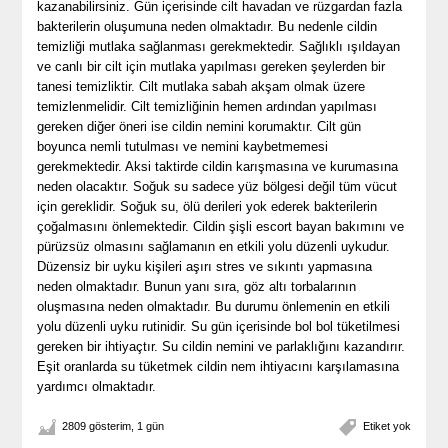
kazanabilirsiniz. Gün içerisinde cilt havadan ve rüzgardan fazla
bakterilerin oluşumuna neden olmaktadır. Bu nedenle cildin
temizliği mutlaka sağlanması gerekmektedir. Sağlıklı ışıldayan
ve canlı bir cilt için mutlaka yapılması gereken şeylerden bir
tanesi temizliktir. Cilt mutlaka sabah akşam olmak üzere
temizlenmelidir. Cilt temizliğinin hemen ardından yapılması
gereken diğer öneri ise cildin nemini korumaktır. Cilt gün
boyunca nemli tutulması ve nemini kaybetmemesi
gerekmektedir. Aksi taktirde cildin karışmasına ve kurumasına
neden olacaktır. Soğuk su sadece yüz bölgesi değil tüm vücut
için gereklidir. Soğuk su, ölü derileri yok ederek bakterilerin
çoğalmasını önlemektedir. Cildin şişli escort bayan bakımını ve
pürüzsüz olmasını sağlamanın en etkili yolu düzenli uykudur.
Düzensiz bir uyku kişileri aşırı stres ve sıkıntı yapmasına
neden olmaktadır. Bunun yanı sıra, göz altı torbalarının
oluşmasına neden olmaktadır. Bu durumu önlemenin en etkili
yolu düzenli uyku rutinidir. Su gün içerisinde bol bol tüketilmesi
gereken bir ihtiyaçtır. Su cildin nemini ve parlaklığını kazandırır.
Eşit oranlarda su tüketmek cildin nem ihtiyacını karşılamasına
yardımcı olmaktadır.
2809 gösterim, 1 gün
Etiket yok