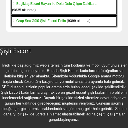
Beşiktaş Escort Bayan İle Dolu Dolu Çılgın Dakikalar
(9635 okunma)
Grup Sex Gülü Şişli Escort Pelin
(9399 okunma)
Şişli Escort
İvedilikle başladığımız web sitemizin tüm kodlama ve mobil uyumunu sizler
için bitirmiş bulunuyoruz. Burada
Şişli Escort
kadınlarının fotoğrafları ve
iletişim bilgileri yer almakta. Sitemizde yoğunlukla Google arama motoru
başta olmak üzere tüm tarayıcılar ve mobil cihazlara uyumlu hale getirdik.
SEO düzenini sizlerin popüler aramalarda bulabileceği şekilde şekillendirdik.
Şişli Escort kadınlarına ulaşmak ve en güzel
escort şişli
kızlarının profillerini
incelemenizi sağlıyoruz. Duyarlı bir şekilde sizleri sitemize davet ediyor ve
günün her vaktinde girebileceğiniz müjdesini veriyoruz. Güneşin saçmış
olduğu ışık gibi sitemizi ışıklandırdık ve göze hoş gelir hale getirdik. Sizlere
daha iyi bir şekilde ücretsiz hizmet ulaştırabilmek adına çeşitli çalışmalar
gerçekleştiriyoruz.